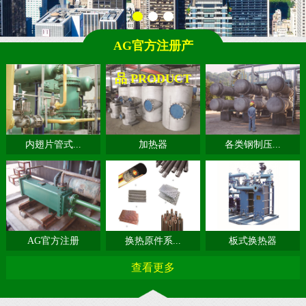
AG官方注册产
品 PRODUCT
内翅片管式...
加热器
各类钢制压...
AG官方注册
换热原件系...
板式换热器
查看更多