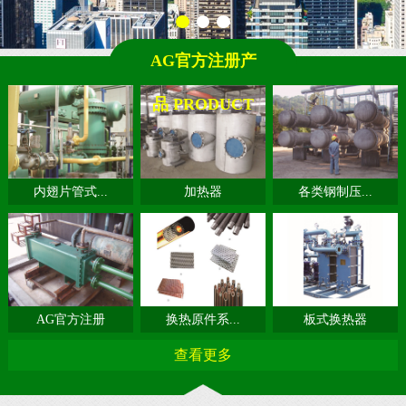
AG官方注册产
品 PRODUCT
内翅片管式...
加热器
各类钢制压...
AG官方注册
换热原件系...
板式换热器
查看更多