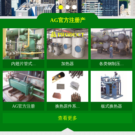
AG官方注册产
品 PRODUCT
内翅片管式...
加热器
各类钢制压...
AG官方注册
换热原件系...
板式换热器
查看更多